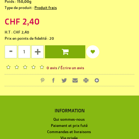
Poids :
150,00g
Type de produit :
Produit frais
CHF 2,40
H.T : CHF 2,40
Prix en points de fidelité : 20
-
+
0 avis
/
Écrire un avis
INFORMATION
Qui sommes-nous
Paiement et prix futé
Commandes et livraisons
Vie privée