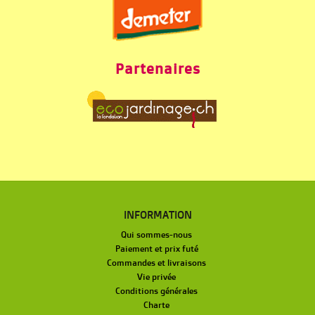
Partenaires
INFORMATION
Qui sommes-nous
Paiement et prix futé
Commandes et livraisons
Vie privée
Conditions générales
Charte