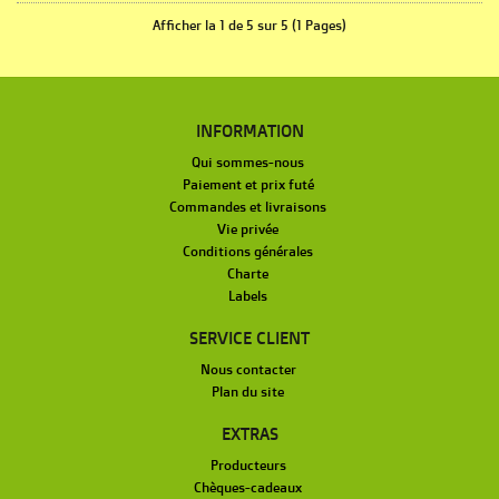
Afficher la 1 de 5 sur 5 (1 Pages)
INFORMATION
Qui sommes-nous
Paiement et prix futé
Commandes et livraisons
Vie privée
Conditions générales
Charte
Labels
SERVICE CLIENT
Nous contacter
Plan du site
EXTRAS
Producteurs
Chèques-cadeaux