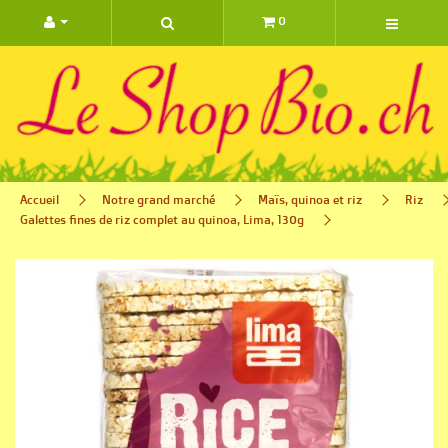
0 ARTIC
Accueil
Notre grand marché
Maïs, quinoa et riz
Riz
Galettes fines de riz complet au quinoa, Lima, 130g