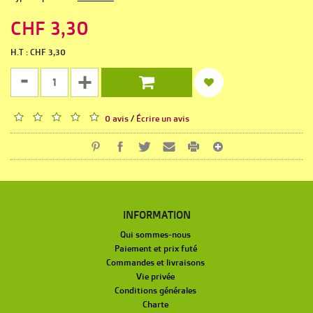
CHF 3,30
H.T : CHF 3,30
-
+
0 avis
/
Écrire un avis
INFORMATION
Qui sommes-nous
Paiement et prix futé
Commandes et livraisons
Vie privée
Conditions générales
Charte