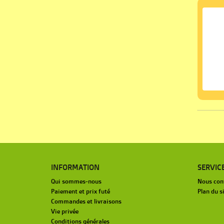
INFORMATION
SERVIC
Qui sommes-nous
Nous con
Paiement et prix futé
Plan du s
Commandes et livraisons
Vie privée
Conditions générales