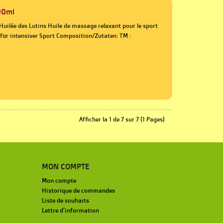
00ml
Huilée des Lutins Huile de massage relaxant pour le sport
für intensiver Sport Composition/Zutaten: TM :
Afficher la 1 de 7 sur 7 (1 Pages)
MON COMPTE
Mon compte
Historique de commandes
Liste de souhaits
Lettre d'information