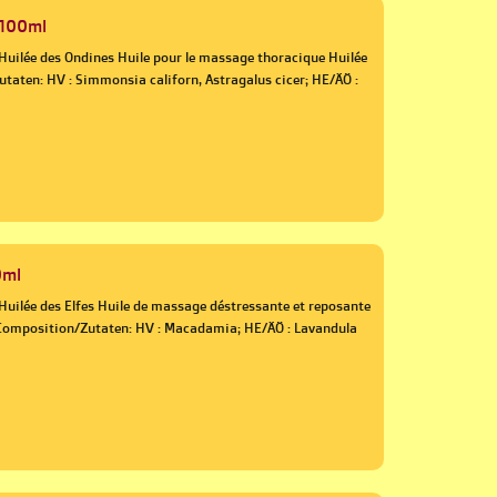
 100ml
 Huilée des Ondines Huile pour le massage thoracique Huilée
aten: HV : Simmonsia californ, Astragalus cicer; HE/ÄÖ :
0ml
Huilée des Elfes Huile de massage déstressante et reposante
n Composition/Zutaten: HV : Macadamia; HE/ÄÖ : Lavandula