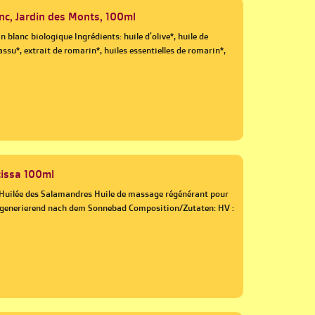
nc, Jardin des Monts, 100ml
n blanc biologique Ingrédients: huile d'olive*, huile de
assu*, extrait de romarin*, huiles essentielles de romarin*,
tissa 100ml
S Huilée des Salamandres Huile de massage régénérant pour
regenerierend nach dem Sonnebad Composition/Zutaten: HV :