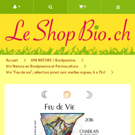
0 ARTIC
Accueil
VIN NATURE / Biodynamie
Vin Nature en Biodynamie et Permaculture
Vin "Feu de vie", sélection pinot noir vieilles vignes, 6 x 75cl