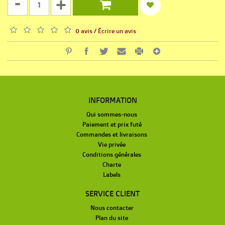
-
+
0 avis
/
Écrire un avis
INFORMATION
Qui sommes-nous
Paiement et prix futé
Commandes et livraisons
Vie privée
Conditions générales
Charte
Labels
SERVICE CLIENT
Nous contacter
Plan du site