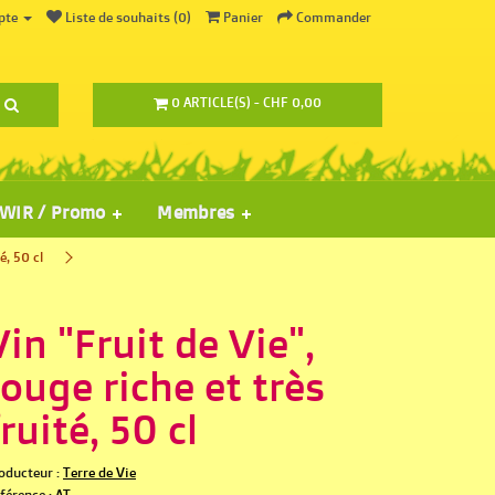
pte
Liste de souhaits (0)
Panier
Commander
0 ARTICLE(S) - CHF 0,00
WIR / Promo
Membres
é, 50 cl
Vin "Fruit de Vie",
rouge riche et très
fruité, 50 cl
oducteur :
Terre de Vie
férence :
AT