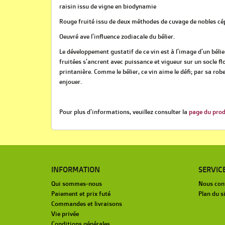
raisin issu de vigne en biodynamie
Rouge fruité issu de deux méthodes de cuvage de nobles cépa
Oeuvré ave l'influence zodiacale du bélier.
Le développement gustatif de ce vin est à l'image d'un bélie
fruitées s'ancrent avec puissance et vigueur sur un socle fl
printanière. Comme le bélier, ce vin aime le défi; par sa robe
enjouer.
Pour plus d'informations, veuillez consulter la
page du pro
INFORMATION
SERVIC
Qui sommes-nous
Nous con
Paiement et prix futé
Plan du s
Commandes et livraisons
Vie privée
Conditions générales