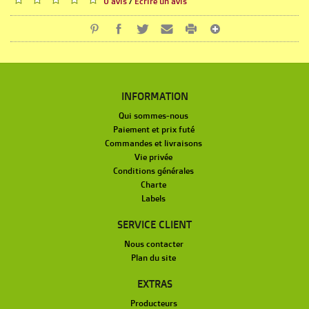
0 avis
/
Écrire un avis
INFORMATION
Qui sommes-nous
Paiement et prix futé
Commandes et livraisons
Vie privée
Conditions générales
Charte
Labels
SERVICE CLIENT
Nous contacter
Plan du site
EXTRAS
Producteurs