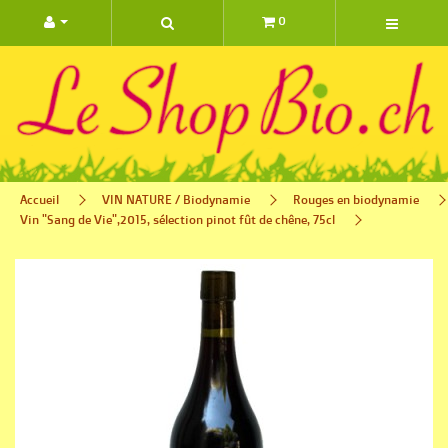
0 ARTIC
Accueil
VIN NATURE / Biodynamie
Rouges en biodynamie
Vin "Sang de Vie",2015, sélection pinot fût de chêne, 75cl