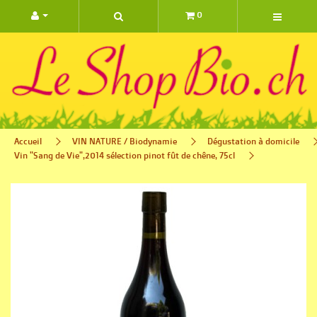
0 ARTIC
Accueil
VIN NATURE / Biodynamie
Dégustation à domicile
Vin "Sang de Vie",2014 sélection pinot fût de chêne, 75cl