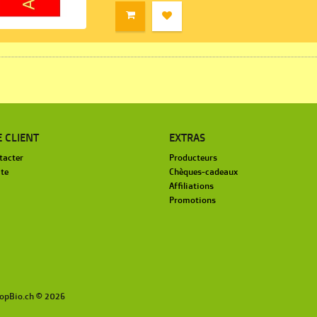
E CLIENT
EXTRAS
tacter
Producteurs
ite
Chèques-cadeaux
Affiliations
Promotions
opBio.ch © 2026