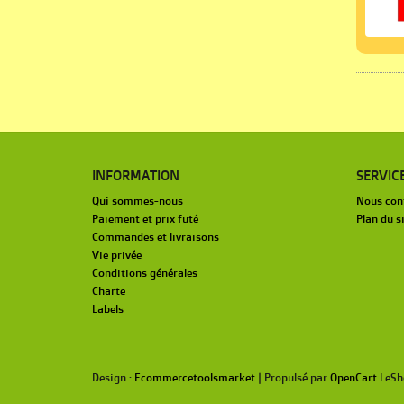
INFORMATION
SERVIC
Qui sommes-nous
Nous con
Paiement et prix futé
Plan du s
Commandes et livraisons
Vie privée
Conditions générales
Charte
Labels
Design :
Ecommercetoolsmarket
| Propulsé par
OpenCart
LeSh