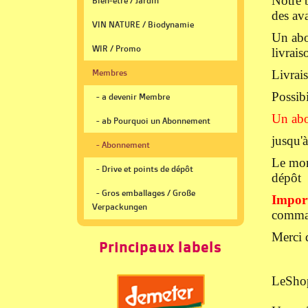
Notre 
Bien-être / Jardin
des ava
VIN NATURE / Biodynamie
Un abo
WIR / Promo
livrais
Membres
Livrai
Possibi
- a devenir Membre
Un abo
- ab Pourquoi un Abonnement
jusqu'
- Abonnement
Le mon
- Drive et points de dépôt
dépôt 
- Gros emballages / Große
Import
Verpackungen
command
Merci 
Principaux labels
LeShop